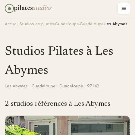
pilates
studios
Accueil
›
Studios de pilates
›
Guadeloupe
›
Guadeloupe
›
Les Abymes
Studios Pilates à
Les
Abymes
Les Abymes
·
Guadeloupe
·
Guadeloupe
· 97142
2
studio
s
référencé
s
à
Les Abymes