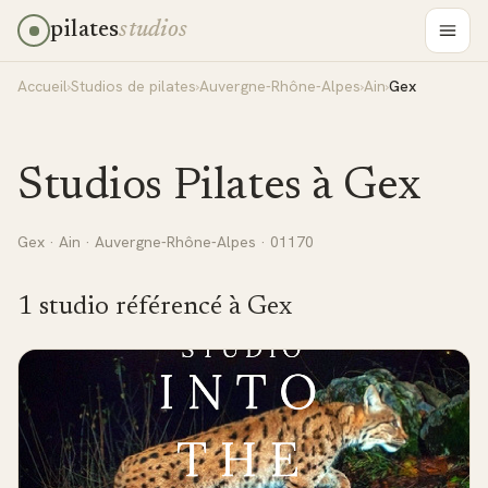
pilates
studios
Accueil
›
Studios de pilates
›
Auvergne-Rhône-Alpes
›
Ain
›
Gex
Studios Pilates à
Gex
Gex
·
Ain
·
Auvergne-Rhône-Alpes
· 01170
1
studio
référencé
à
Gex