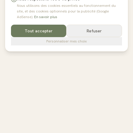
Nous utilisons des cookies essentiels au fonctionnement du
site, et des cookies optionnels pour la publicité (Google
AdSense).
En savoir plus
Tout accepter
Refuser
Personnaliser mes choix
pilates
studios
L'annuaire de référence des studios de Pilates en France,
Belgique et au Royaume-Uni. Avis vérifiés, fiches détaillées,
réservation directe.