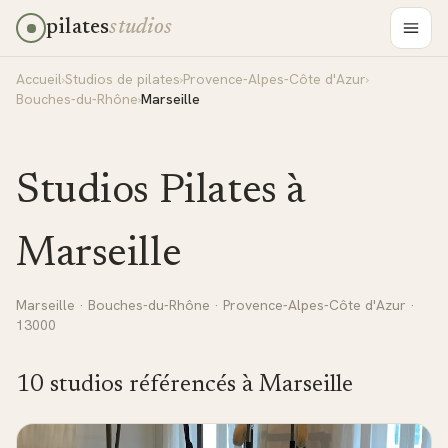
pilates
studios
Accueil
›
Studios de pilates
›
Provence-Alpes-Côte d'Azur
›
Bouches-du-Rhône
›
Marseille
Studios Pilates à
Marseille
Marseille
·
Bouches-du-Rhône
·
Provence-Alpes-Côte d'Azur
·
13000
10
studio
s
référencé
s
à
Marseille