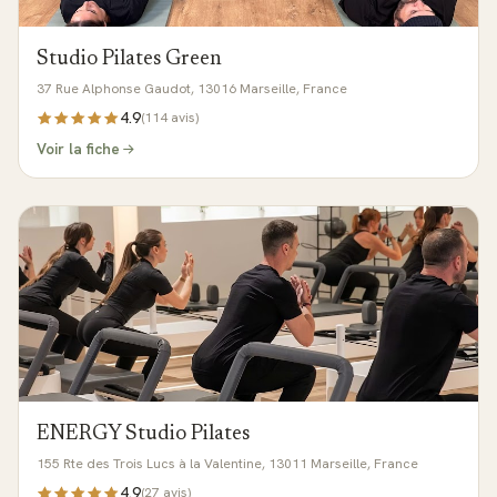
Studio Pilates Green
37 Rue Alphonse Gaudot, 13016 Marseille, France
4.9
(
114
avis)
Voir la fiche
ENERGY Studio Pilates
155 Rte des Trois Lucs à la Valentine, 13011 Marseille, France
4.9
(
27
avis)