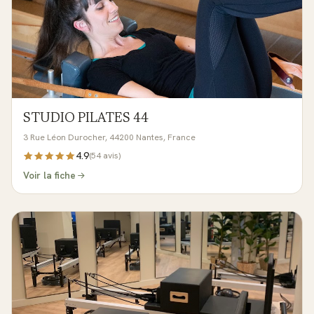
STUDIO PILATES 44
3 Rue Léon Durocher, 44200 Nantes, France
4.9
(
54
avis)
Voir la fiche