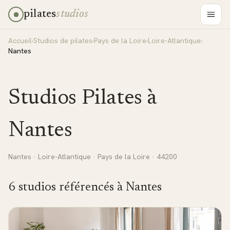
pilates
studios
Accueil
›
Studios de pilates
›
Pays de la Loire
›
Loire-Atlantique
›
Nantes
Studios Pilates à
Nantes
Nantes
·
Loire-Atlantique
·
Pays de la Loire
· 44200
6
studio
s
référencé
s
à
Nantes