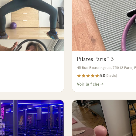
Pilates Paris 13
45 Rue Boussingault, 75013 Paris, 
5.0
(
6
avis)
Voir la fiche