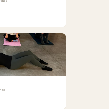
France
ance