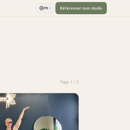
Référencer mon studio
FR
Page
1
/
2