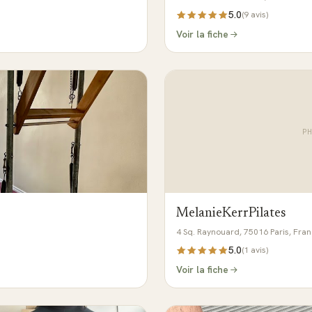
5.0
(
9
avis)
Voir la fiche
P
MelanieKerrPilates
4 Sq. Raynouard, 75016 Paris, Fra
5.0
(
1
avis)
Voir la fiche