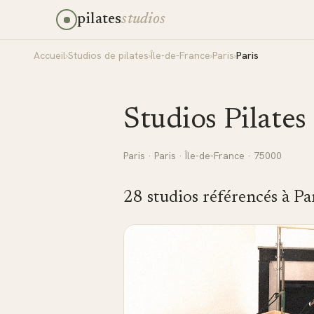
pilates
studios
Accueil
›
Studios de pilates
›
Île-de-France
›
Paris
›
Paris
Studios Pilates
Paris
·
Paris
·
Île-de-France
· 75000
28
studio
s
référencé
s
à
Pa