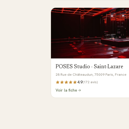
POSES Studio - Saint-Lazare
28 Rue de Châteaudun, 75009 Paris, France
4.9
(
172
avis)
Voir la fiche