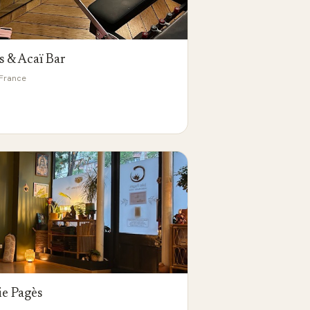
s & Acaï Bar
 France
ie Pagès