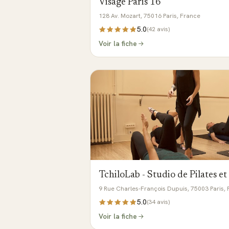
Visage Paris 16
128 Av. Mozart, 75016 Paris, France
5.0
(
42
avis)
Voir la fiche
TchiloLab - Studio de Pilates e
9 Rue Charles-François Dupuis, 75003 Paris,
5.0
(
34
avis)
Voir la fiche