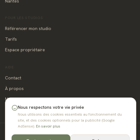
Nantes
POUR LES STUDIOS
Référencer mon studio
Tarifs
Espace propriétaire
AIDE
Contact
À propos
Mentions légales
Nous respectons votre vie privée
Nous utilisons des cookies essentiels au fonctionnement du
site, et des cookies optionnels pour la publicité (Google
AdSense).
En savoir plus
©
2026
pilates-studios.com