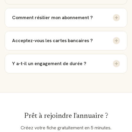
Comment résilier mon abonnement ?
Vous pouvez résilier à tout moment depuis votre
Acceptez-vous les cartes bancaires ?
tableau de bord. L'abonnement reste actif jusqu'à la fin
de la période payée.
Oui, nous acceptons toutes les cartes bancaires (Visa,
Y a-t-il un engagement de durée ?
Mastercard, Amex) via Stripe, la solution de paiement
sécurisée.
Non. Les abonnements Premium et Boost sont sans
engagement. Vous pouvez passer d'un plan à l'autre ou
résilier à tout moment.
Prêt à rejoindre l'annuaire ?
Créez votre fiche gratuitement en 5 minutes.