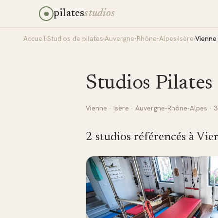
pilates
studios
Accueil
›
Studios de pilates
›
Auvergne-Rhône-Alpes
›
Isère
›
Vienne
Studios Pilates
Vienne
·
Isère
·
Auvergne-Rhône-Alpes
· 
2
studio
s
référencé
s
à
Vie