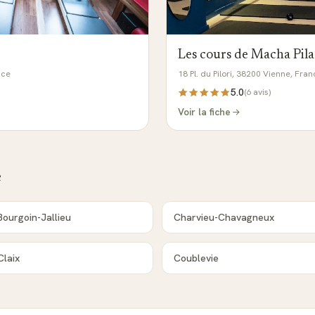
Les cours de Macha Pila
nce
18 Pl. du Pilori, 38200 Vienne, Fra
5.0
(
6
avis)
Voir la fiche
e
Bourgoin-Jallieu
Charvieu-Chavagneux
Claix
Coublevie