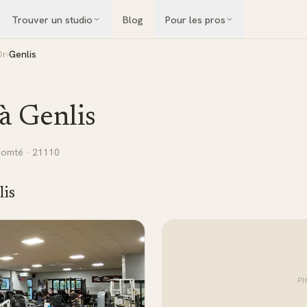
Trouver un studio
Blog
Pour les pros
Or
›
Genlis
 à
Genlis
Comté
· 21110
lis
P