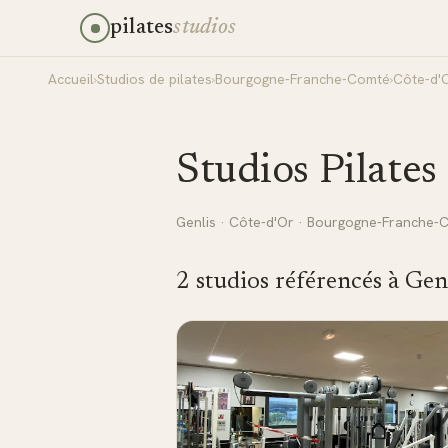
pilates
studios
Accueil
›
Studios de pilates
›
Bourgogne-Franche-Comté
›
Côte-d'
Studios Pilates
Genlis
·
Côte-d'Or
·
Bourgogne-Franche-
2
studio
s
référencé
s
à
Gen