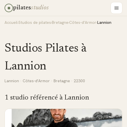
pilates
studios
Accueil
›
Studios de pilates
›
Bretagne
›
Côtes-d'Armor
›
Lannion
Studios Pilates à
Lannion
Lannion
·
Côtes-d'Armor
·
Bretagne
· 22300
1
studio
référencé
à
Lannion