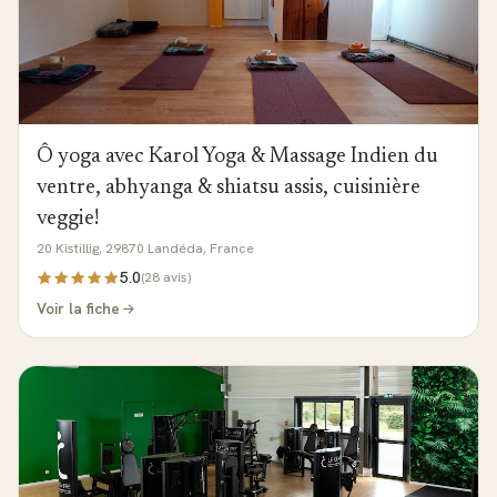
Ô yoga avec Karol Yoga & Massage Indien du
ventre, abhyanga & shiatsu assis, cuisinière
veggie!
20 Kistillig, 29870 Landéda, France
5.0
(
28
avis)
Voir la fiche