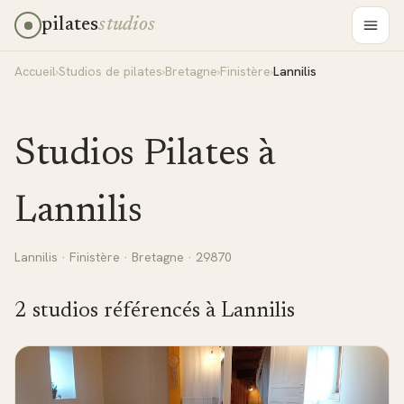
pilates
studios
Accueil
›
Studios de pilates
›
Bretagne
›
Finistère
›
Lannilis
Studios Pilates à
Lannilis
Lannilis
·
Finistère
·
Bretagne
· 29870
2
studio
s
référencé
s
à
Lannilis