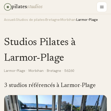
pilates
studios
Accueil
›
Studios de pilates
›
Bretagne
›
Morbihan
›
Larmor-Plage
Studios Pilates à
Larmor-Plage
Larmor-Plage
·
Morbihan
·
Bretagne
· 56260
3
studio
s
référencé
s
à
Larmor-Plage