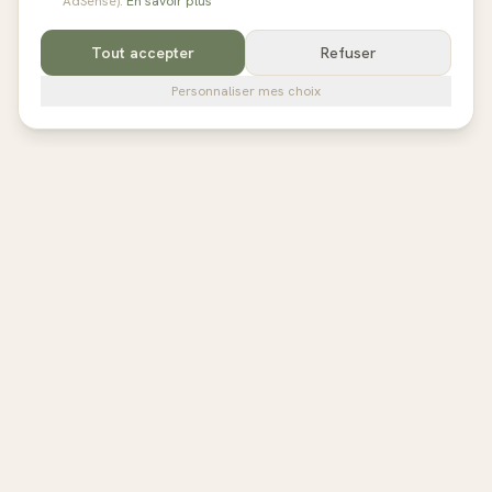
AdSense).
En savoir plus
Tout accepter
Refuser
Personnaliser mes choix
pilates
studios
L'annuaire de référence des studios de Pilates en France,
Belgique et au Royaume-Uni. Avis vérifiés, fiches détaillées,
réservation directe.