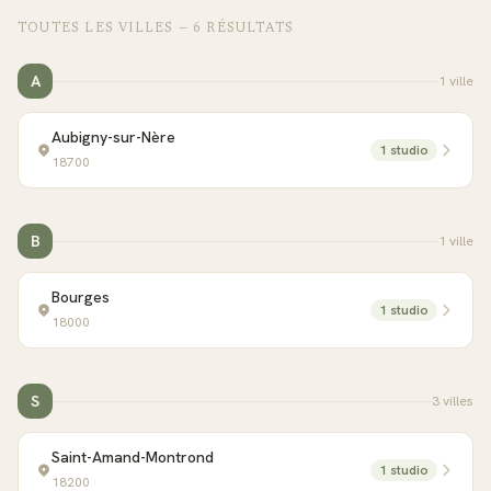
TOUTES LES VILLES —
6
RÉSULTAT
S
A
1
ville
Aubigny-sur-Nère
1
studio
18700
B
1
ville
Bourges
1
studio
18000
S
3
ville
s
Saint-Amand-Montrond
1
studio
18200