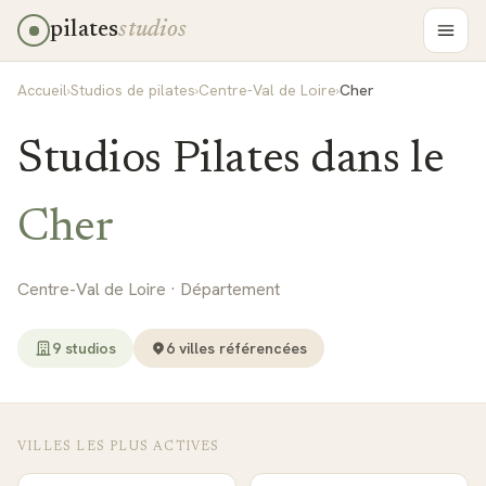
pilates
studios
Accueil
›
Studios de pilates
›
Centre-Val de Loire
›
Cher
Studios Pilates dans le
Cher
Centre-Val de Loire
· Département
9
studio
s
6
ville
s
référencée
s
VILLES LES PLUS ACTIVES