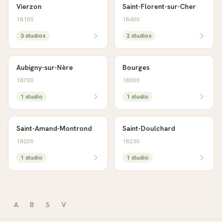
Vierzon
Saint-Florent-sur-Cher
18100
18400
3
studio
s
2
studio
s
Aubigny-sur-Nère
Bourges
18700
18000
1
studio
1
studio
Saint-Amand-Montrond
Saint-Doulchard
18200
18230
1
studio
1
studio
A
B
S
V