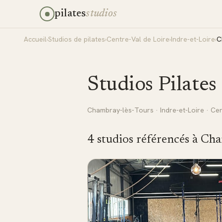
pilates
studios
Accueil
›
Studios de pilates
›
Centre-Val de Loire
›
Indre-et-Loire
›
C
Studios Pilates
Chambray-lès-Tours
·
Indre-et-Loire
·
Cen
4
studio
s
référencé
s
à
Cha