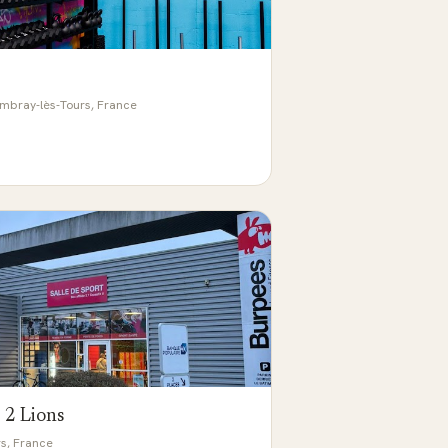
mbray-lès-Tours, France
 2 Lions
rs, France