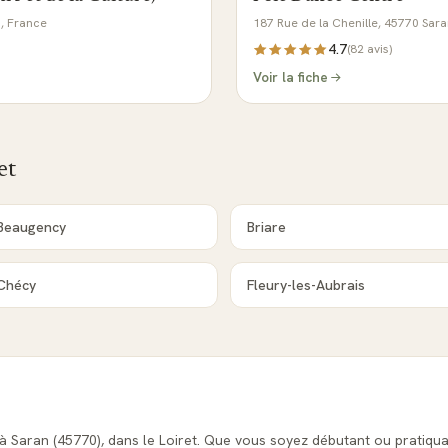
n, France
187 Rue de la Chenille, 45770 Sar
4.7
(
82
avis)
Voir la fiche
et
Beaugency
Briare
Chécy
Fleury-les-Aubrais
 à Saran (45770), dans le Loiret. Que vous soyez débutant ou pratiqu