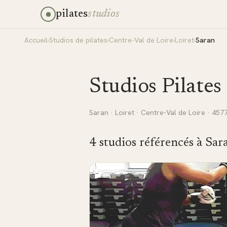
pilates
studios
Accueil
›
Studios de pilates
›
Centre-Val de Loire
›
Loiret
›
Saran
Studios Pilates
Saran
·
Loiret
·
Centre-Val de Loire
· 457
4
studio
s
référencé
s
à
Sar