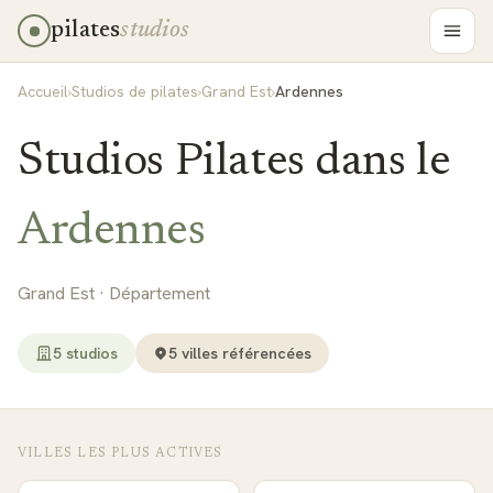
pilates
studios
Accueil
›
Studios de pilates
›
Grand Est
›
Ardennes
Studios Pilates dans le
Ardennes
Grand Est
· Département
5
studio
s
5
ville
s
référencée
s
VILLES LES PLUS ACTIVES