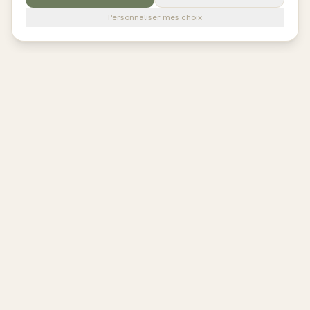
Personnaliser mes choix
pilates
studios
L'annuaire de référence des studios de Pilates en France,
Belgique et au Royaume-Uni. Avis vérifiés, fiches détaillées,
réservation directe.
EXPLORER
Toutes les régions