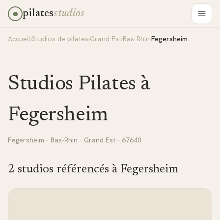
pilates
studios
Accueil
›
Studios de pilates
›
Grand Est
›
Bas-Rhin
›
Fegersheim
Studios Pilates à
Fegersheim
Fegersheim
·
Bas-Rhin
·
Grand Est
· 67640
2
studio
s
référencé
s
à
Fegersheim