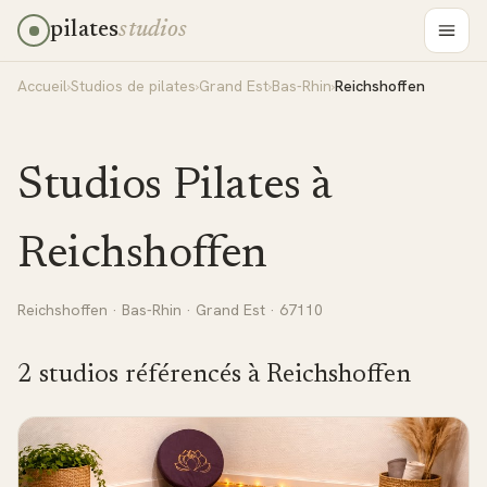
pilates
studios
Accueil
›
Studios de pilates
›
Grand Est
›
Bas-Rhin
›
Reichshoffen
Studios Pilates à
Reichshoffen
Reichshoffen
·
Bas-Rhin
·
Grand Est
· 67110
2
studio
s
référencé
s
à
Reichshoffen