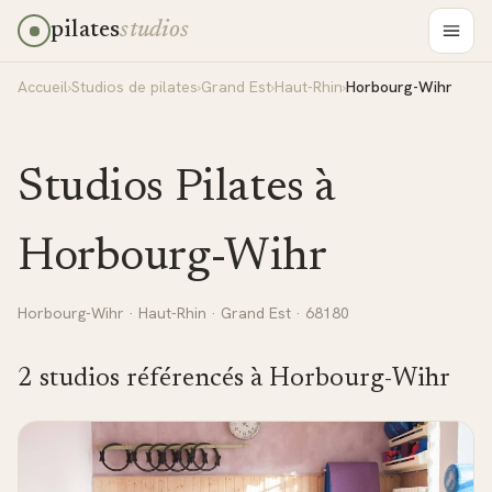
pilates
studios
Accueil
›
Studios de pilates
›
Grand Est
›
Haut-Rhin
›
Horbourg-Wihr
Studios Pilates à
Horbourg-Wihr
Horbourg-Wihr
·
Haut-Rhin
·
Grand Est
· 68180
2
studio
s
référencé
s
à
Horbourg-Wihr