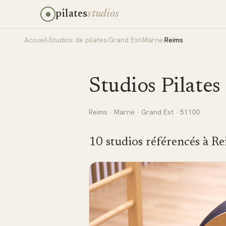
pilates
studios
Accueil
›
Studios de pilates
›
Grand Est
›
Marne
›
Reims
Studios Pilates
Reims
·
Marne
·
Grand Est
· 51100
10
studio
s
référencé
s
à
Re