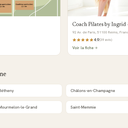
Coach Pilates by Ingrid 
92 Av. de Paris, 51100 Reims, Fran
4.9
(
39
avis)
Voir la fiche
ne
Bétheny
Châlons-en-Champagne
Mourmelon-le-Grand
Saint-Memmie