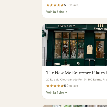
5.0
(
15
avis)
Voir la fiche
The New Me Reformer Pilates 
20 Rue du Clou-dans-le-Fer, 51100 Reims, Fr
5.0
(
85
avis)
Voir la fiche