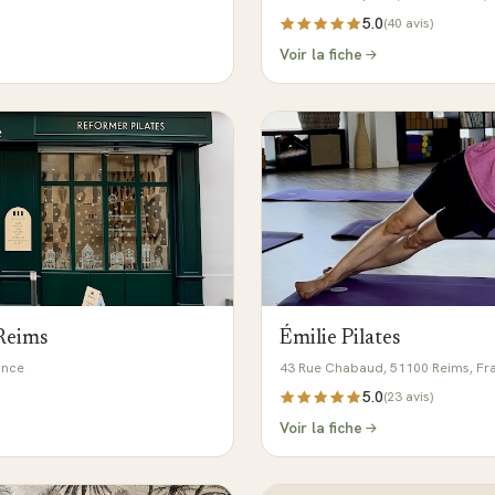
5.0
(
40
avis)
Voir la fiche
Reims
Émilie Pilates
ance
43 Rue Chabaud, 51100 Reims, Fr
5.0
(
23
avis)
Voir la fiche