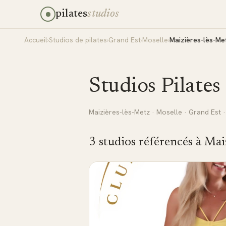
pilates
studios
Accueil
›
Studios de pilates
›
Grand Est
›
Moselle
›
Maizières-lès-Me
Studios Pilates
Maizières-lès-Metz
·
Moselle
·
Grand Est
·
3
studio
s
référencé
s
à
Mai