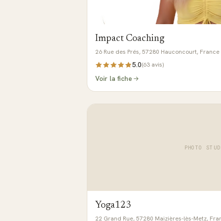
Impact Coaching
26 Rue des Prés, 57280 Hauconcourt, France
5.0
(
63
avis)
Voir la fiche
PHOTO STUD
Yoga123
22 Grand Rue, 57280 Maizières-lès-Metz, Fra