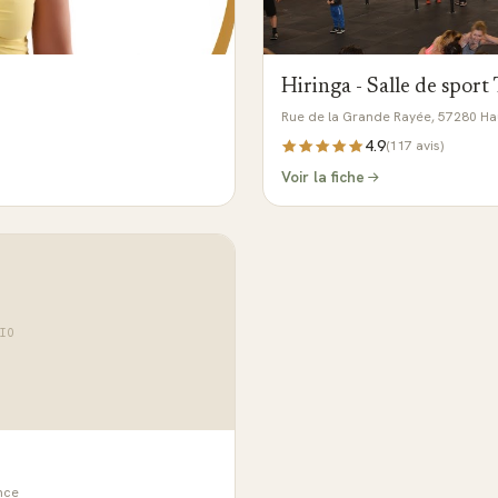
Hiringa - Salle de sport
Rue de la Grande Rayée, 57280 Ha
4.9
(
117
avis)
Voir la fiche
IO
nce