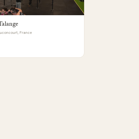
 Talange
uconcourt, France