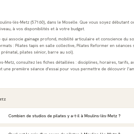
Moulins-lès-Metz (57160), dans le Moselle. Que vous soyez débutant o
veau, à vos disponibilités et à votre budget.
e qui associe gainage profond, mobilité articulaire et conscience du so
ats : Pilates tapis en salle collective, Pilates Reformer en séances s
 prénatal, pilates sénior, barre au sol).
-Metz, consultez les fiches détaillées : disciplines, horaires, tarifs, a
t une première séance d'essai pour vous permettre de découvrir l'am
etz
Combien de studios de pilates y a-t-il à Moulins-lès-Metz ?