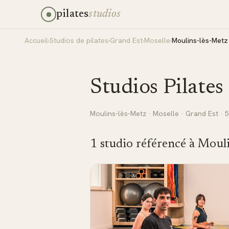
pilates
studios
Accueil
›
Studios de pilates
›
Grand Est
›
Moselle
›
Moulins-lès-Metz
Studios Pilates
Moulins-lès-Metz
·
Moselle
·
Grand Est
· 
1
studio
référencé
à
Mouli