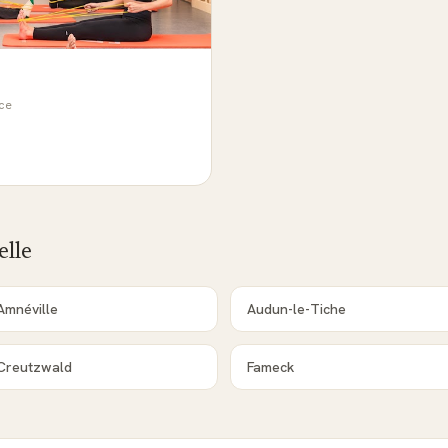
nce
lle
Amnéville
Audun-le-Tiche
Creutzwald
Fameck