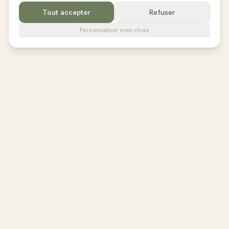
Tout accepter
Refuser
Personnaliser mes choix
pilates
studios
L'annuaire de référence des studios de Pilates en France,
Belgique et au Royaume-Uni. Avis vérifiés, fiches détaillées,
réservation directe.
EXPLORER