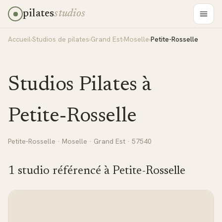
pilates
studios
Accueil
›
Studios de pilates
›
Grand Est
›
Moselle
›
Petite-Rosselle
Studios Pilates à
Petite-Rosselle
Petite-Rosselle
·
Moselle
·
Grand Est
· 57540
1
studio
référencé
à
Petite-Rosselle