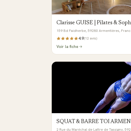
Clarisse GUISE | Pilates & Soph
159 Bd Faidherbe, 59280 Armentières, Franc
4.9
(
12
avis)
Voir la fiche
SQUAT & BARRE TOI ARMEN
2 Rue du Maréchal de Lattre de Tassigny, 59