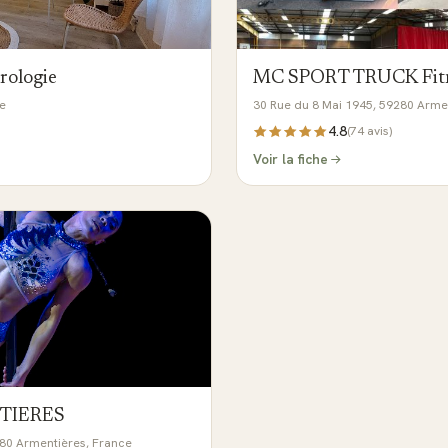
rologie
MC SPORT TRUCK Fitne
e
30 Rue du 8 Mai 1945, 59280 Arme
4.8
(
74
avis)
Voir la fiche
TIERES
280 Armentières, France