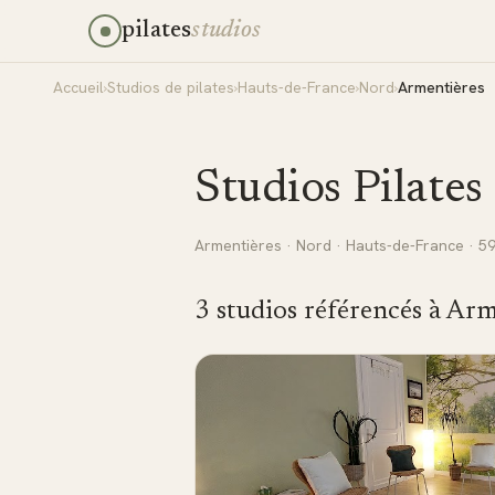
pilates
studios
Accueil
›
Studios de pilates
›
Hauts-de-France
›
Nord
›
Armentières
Studios Pilates
Armentières
·
Nord
·
Hauts-de-France
· 5
3
studio
s
référencé
s
à
Arm