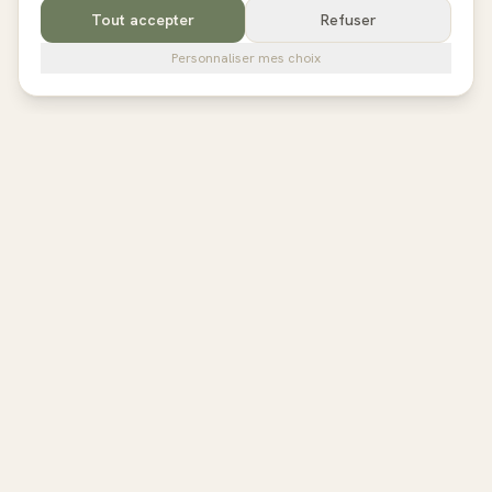
Tout accepter
Refuser
Personnaliser mes choix
pilates
studios
L'annuaire de référence des studios de Pilates en France,
Belgique et au Royaume-Uni. Avis vérifiés, fiches détaillées,
réservation directe.
EXPLORER