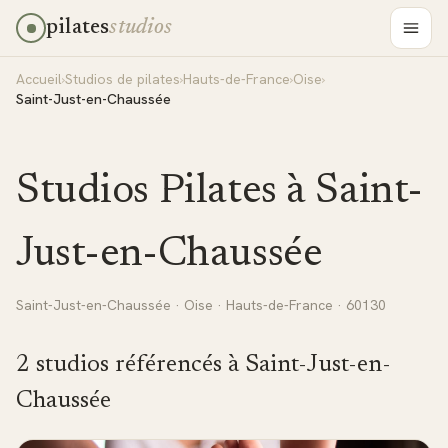
pilates
studios
Accueil
›
Studios de pilates
›
Hauts-de-France
›
Oise
›
Saint-Just-en-Chaussée
Studios Pilates à
Saint-
Just-en-Chaussée
Saint-Just-en-Chaussée
·
Oise
·
Hauts-de-France
· 60130
2
studio
s
référencé
s
à
Saint-Just-en-
Chaussée