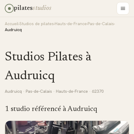
pilates
studios
Accueil
›
Studios de pilates
›
Hauts-de-France
›
Pas-de-Calais
›
Audruicq
Studios Pilates à
Audruicq
Audruicq
·
Pas-de-Calais
·
Hauts-de-France
· 62370
1
studio
référencé
à
Audruicq