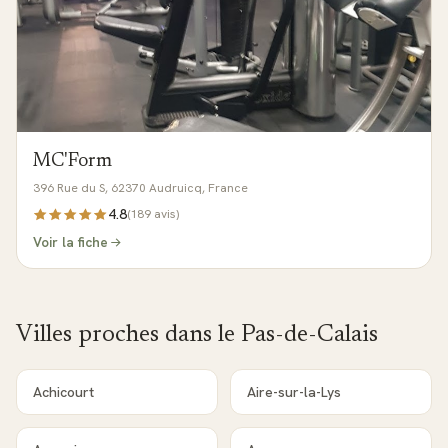
MC'Form
396 Rue du S, 62370 Audruicq, France
4.8
(
189
avis)
Voir la fiche
Villes proches dans le
Pas-de-Calais
Achicourt
Aire-sur-la-Lys