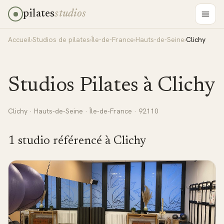
pilates
studios
Accueil
›
Studios de pilates
›
Île-de-France
›
Hauts-de-Seine
›
Clichy
Studios Pilates à
Clichy
Clichy
·
Hauts-de-Seine
·
Île-de-France
· 92110
1
studio
référencé
à
Clichy