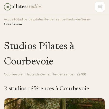
pilates
studios
Accueil
›
Studios de pilates
›
Île-de-France
›
Hauts-de-Seine
›
Courbevoie
Studios Pilates à
Courbevoie
Courbevoie
·
Hauts-de-Seine
·
Île-de-France
· 92400
2
studio
s
référencé
s
à
Courbevoie