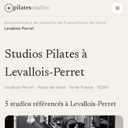
pilates
studios
Accueil
›
Studios de pilates
›
Île-de-France
›
Hauts-de-Seine
›
Levallois-Perret
Studios Pilates à
Levallois-Perret
Levallois-Perret
·
Hauts-de-Seine
·
Île-de-France
· 92300
5
studio
s
référencé
s
à
Levallois-Perret