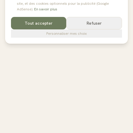
site, et des cookies optionnels pour la publicité (Google
AdSense).
En savoir plus
Tout accepter
Refuser
Personnaliser mes choix
pilates
studios
L'annuaire de référence des studios de Pilates en France,
Belgique et au Royaume-Uni. Avis vérifiés, fiches détaillées,
réservation directe.