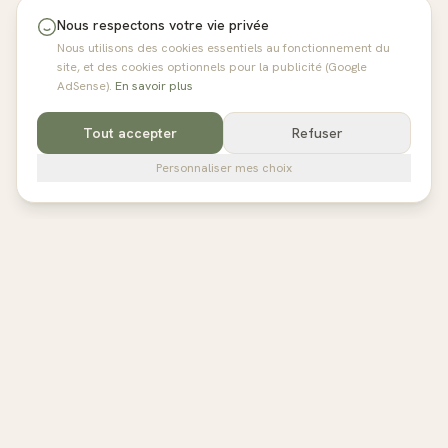
Nous respectons votre vie privée
Nous utilisons des cookies essentiels au fonctionnement du
site, et des cookies optionnels pour la publicité (Google
AdSense).
En savoir plus
Tout accepter
Refuser
Personnaliser mes choix
pilates
studios
L'annuaire de référence des studios de Pilates en France,
Belgique et au Royaume-Uni. Avis vérifiés, fiches détaillées,
réservation directe.