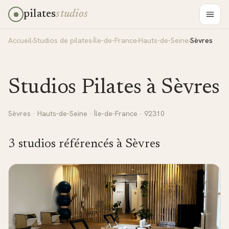
pilates
studios
Accueil
›
Studios de pilates
›
Île-de-France
›
Hauts-de-Seine
›
Sèvres
Studios Pilates à
Sèvres
Sèvres
·
Hauts-de-Seine
·
Île-de-France
· 92310
3
studio
s
référencé
s
à
Sèvres