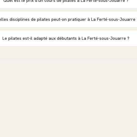
Quel est le prix d'un cours de pilates à La Ferté-sous-Jouarre ?
lles disciplines de pilates peut-on pratiquer à La Ferté-sous-Jouarre 
Le pilates est-il adapté aux débutants à La Ferté-sous-Jouarre ?