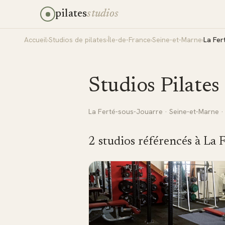
pilates
studios
Accueil
›
Studios de pilates
›
Île-de-France
›
Seine-et-Marne
›
La Fer
Studios Pilates
La Ferté-sous-Jouarre
·
Seine-et-Marne
2
studio
s
référencé
s
à
La 