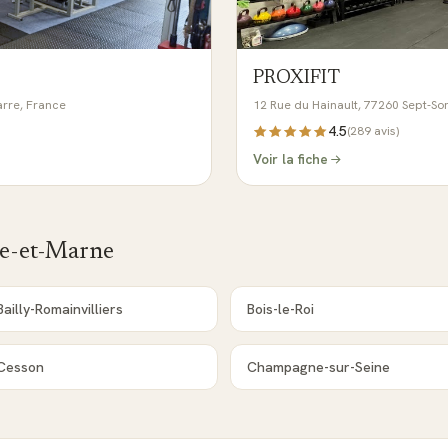
PROXIFIT
arre, France
12 Rue du Hainault, 77260 Sept-Sor
4.5
(
289
avis)
Voir la fiche
e-et-Marne
Bailly-Romainvilliers
Bois-le-Roi
Cesson
Champagne-sur-Seine