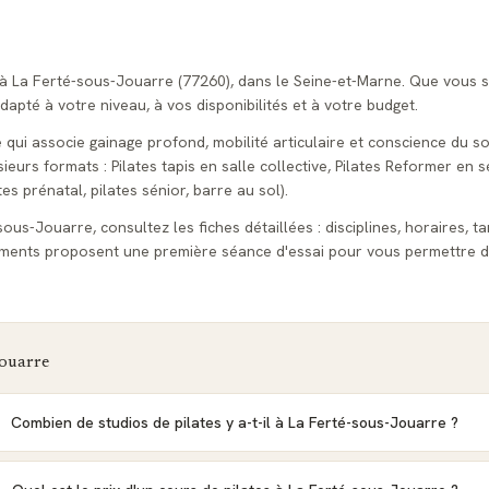
s à La Ferté-sous-Jouarre (77260), dans le Seine-et-Marne. Que vous 
apté à votre niveau, à vos disponibilités et à votre budget.
e qui associe gainage profond, mobilité articulaire et conscience du s
urs formats : Pilates tapis en salle collective, Pilates Reformer en s
tes prénatal, pilates sénior, barre au sol).
ous-Jouarre, consultez les fiches détaillées : disciplines, horaires, tar
sements proposent une première séance d'essai pour vous permettre d
Jouarre
Combien de studios de pilates y a-t-il à La Ferté-sous-Jouarre ?