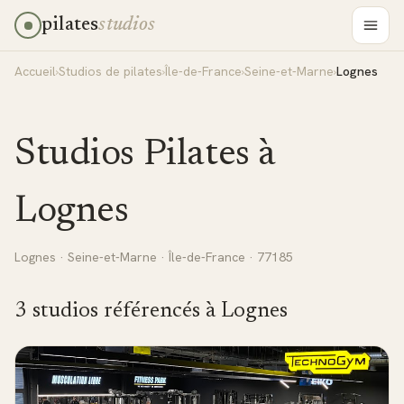
pilates
studios
Accueil
›
Studios de pilates
›
Île-de-France
›
Seine-et-Marne
›
Lognes
Studios Pilates à
Lognes
Lognes
·
Seine-et-Marne
·
Île-de-France
· 77185
3
studio
s
référencé
s
à
Lognes