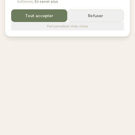
AdSense).
En savoir plus
Tout accepter
Refuser
Personnaliser mes choix
pilates
studios
L'annuaire de référence des studios de Pilates en France,
Belgique et au Royaume-Uni. Avis vérifiés, fiches détaillées,
réservation directe.