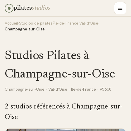
pilates
studios
Accueil
›
Studios de pilates
›
Île-de-France
›
Val-d'Oise
›
Champagne-sur-Oise
Studios Pilates à
Champagne-sur-Oise
Champagne-sur-Oise
·
Val-d'Oise
·
Île-de-France
· 95660
2
studio
s
référencé
s
à
Champagne-sur-
Oise