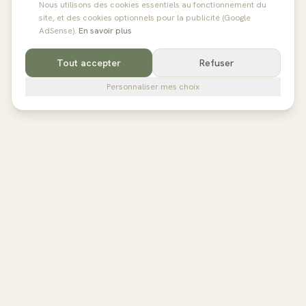
Nous utilisons des cookies essentiels au fonctionnement du
site, et des cookies optionnels pour la publicité (Google
AdSense).
En savoir plus
Tout accepter
Refuser
Personnaliser mes choix
pilates
studios
L'annuaire de référence des studios de Pilates en France,
Belgique et au Royaume-Uni. Avis vérifiés, fiches détaillées,
réservation directe.