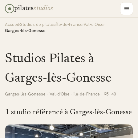
pilates
studios
Accueil
›
Studios de pilates
›
Île-de-France
›
Val-d'Oise
›
Garges-lès-Gonesse
Studios Pilates à
Garges-lès-Gonesse
Garges-lès-Gonesse
·
Val-d'Oise
·
Île-de-France
· 95140
1
studio
référencé
à
Garges-lès-Gonesse