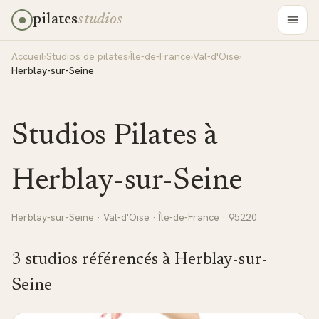
pilates
studios
Accueil
›
Studios de pilates
›
Île-de-France
›
Val-d'Oise
›
Herblay-sur-Seine
Studios Pilates à
Herblay-sur-Seine
Herblay-sur-Seine
·
Val-d'Oise
·
Île-de-France
· 95220
3
studio
s
référencé
s
à
Herblay-sur-
Seine