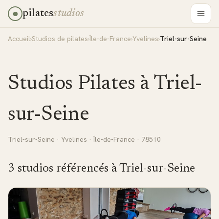
pilates
studios
Accueil
›
Studios de pilates
›
Île-de-France
›
Yvelines
›
Triel-sur-Seine
Studios Pilates à
Triel-
sur-Seine
Triel-sur-Seine
·
Yvelines
·
Île-de-France
· 78510
3
studio
s
référencé
s
à
Triel-sur-Seine