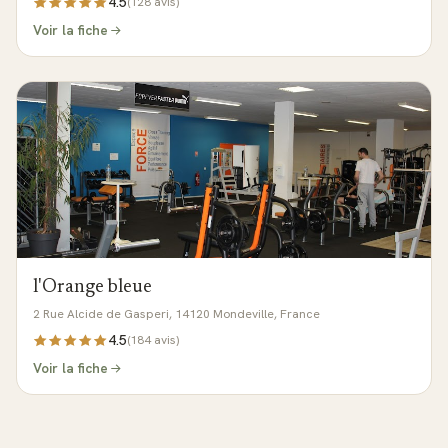
4.5
(
128
avis)
Voir la fiche
l'Orange bleue
2 Rue Alcide de Gasperi, 14120 Mondeville, France
4.5
(
184
avis)
Voir la fiche