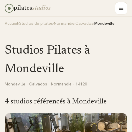
pilates
studios
Accueil
›
Studios de pilates
›
Normandie
›
Calvados
›
Mondeville
Studios Pilates à
Mondeville
Mondeville
·
Calvados
·
Normandie
· 14120
4
studio
s
référencé
s
à
Mondeville