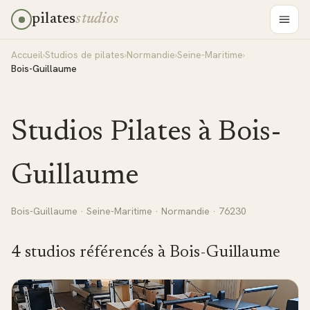
pilates
studios
Accueil
›
Studios de pilates
›
Normandie
›
Seine-Maritime
›
Bois-Guillaume
Studios Pilates à
Bois-
Guillaume
Bois-Guillaume
·
Seine-Maritime
·
Normandie
· 76230
4
studio
s
référencé
s
à
Bois-Guillaume