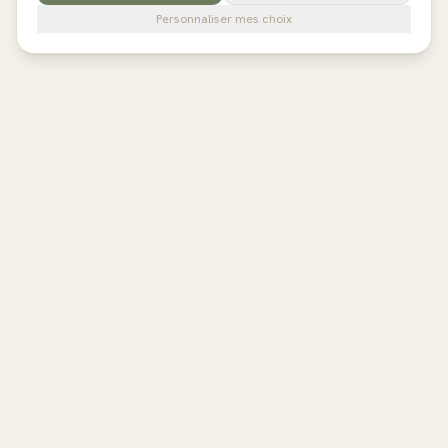
Personnaliser mes choix
pilates
studios
L'annuaire de référence des studios de Pilates en France,
Belgique et au Royaume-Uni. Avis vérifiés, fiches détaillées,
réservation directe.
EXPLORER
Toutes les régions