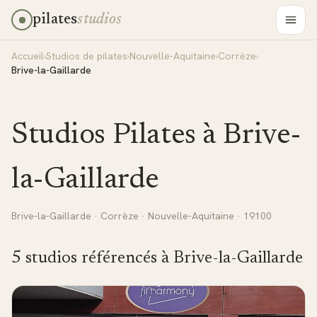
pilates
studios
Accueil
›
Studios de pilates
›
Nouvelle-Aquitaine
›
Corrèze
›
Brive-la-Gaillarde
Studios Pilates à
Brive-
la-Gaillarde
Brive-la-Gaillarde
·
Corrèze
·
Nouvelle-Aquitaine
· 19100
5
studio
s
référencé
s
à
Brive-la-Gaillarde