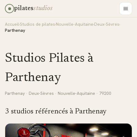
pilates
studios
Accueil
›
Studios de pilates
›
Nouvelle-Aquitaine
›
Deux-Sèvres
›
Parthenay
Studios Pilates à
Parthenay
Parthenay
·
Deux-Sèvres
·
Nouvelle-Aquitaine
· 79200
3
studio
s
référencé
s
à
Parthenay