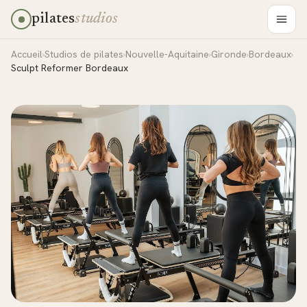
pilates
studios
Accueil
›
Studios de pilates
›
Nouvelle-Aquitaine
›
Gironde
›
Bordeaux
›
Sculpt Reformer Bordeaux