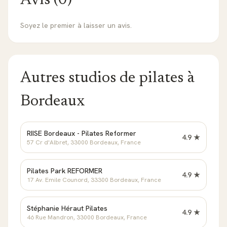
Avis (
0
)
Soyez le premier à laisser un avis.
Autres studios de pilates à
Bordeaux
RIISE Bordeaux - Pilates Reformer
4.9
★
57 Cr d'Albret, 33000 Bordeaux, France
Pilates Park REFORMER
4.9
★
17 Av. Emile Counord, 33300 Bordeaux, France
Stéphanie Héraut Pilates
4.9
★
46 Rue Mandron, 33000 Bordeaux, France