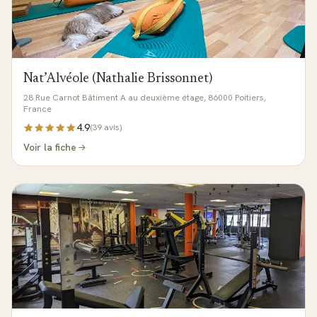
Nat’Alvéole (Nathalie Brissonnet)
28 Rue Carnot Bâtiment A au deuxième étage, 86000 Poitiers,
France
4.9
(
39
avis)
Voir la fiche