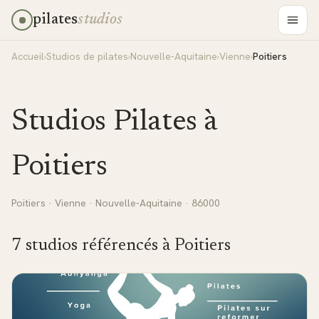
pilates
studios
Accueil
›
Studios de pilates
›
Nouvelle-Aquitaine
›
Vienne
›
Poitiers
Studios Pilates à
Poitiers
Poitiers
·
Vienne
·
Nouvelle-Aquitaine
· 86000
7
studio
s
référencé
s
à
Poitiers