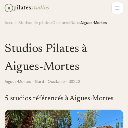
pilates
studios
Accueil
›
Studios de pilates
›
Occitanie
›
Gard
›
Aigues-Mortes
Studios Pilates à
Aigues-Mortes
Aigues-Mortes
·
Gard
·
Occitanie
· 30220
5
studio
s
référencé
s
à
Aigues-Mortes