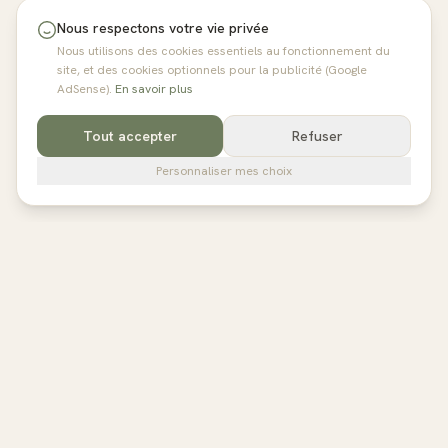
Nous respectons votre vie privée
Nous utilisons des cookies essentiels au fonctionnement du
site, et des cookies optionnels pour la publicité (Google
AdSense).
En savoir plus
Tout accepter
Refuser
Personnaliser mes choix
pilates
studios
L'annuaire de référence des studios de Pilates en France,
Belgique et au Royaume-Uni. Avis vérifiés, fiches détaillées,
réservation directe.