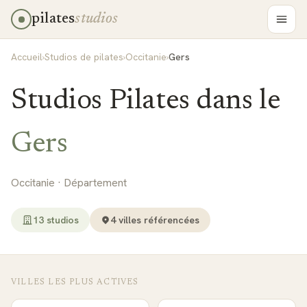
pilates
studios
Accueil
›
Studios de pilates
›
Occitanie
›
Gers
Studios Pilates dans le
Gers
Occitanie
· Département
13
studio
s
4
ville
s
référencée
s
VILLES LES PLUS ACTIVES