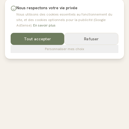
Nous respectons votre vie privée
Nous utilisons des cookies essentiels au fonctionnement du
site, et des cookies optionnels pour la publicité (Google
AdSense).
En savoir plus
Tout accepter
Refuser
Personnaliser mes choix
pilates
studios
L'annuaire de référence des studios de Pilates en France,
Belgique et au Royaume-Uni. Avis vérifiés, fiches détaillées,
réservation directe.