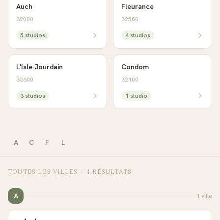
Auch
Fleurance
32000
32500
5
studio
s
4
studio
s
L'Isle-Jourdain
Condom
32600
32100
3
studio
s
1
studio
A
C
F
L
TOUTES LES VILLES —
4
RÉSULTAT
S
A
1
ville