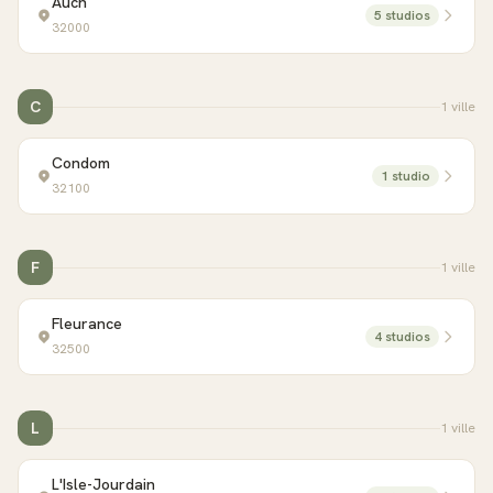
Auch
5
studio
s
32000
C
1
ville
Condom
1
studio
32100
F
1
ville
Fleurance
4
studio
s
32500
L
1
ville
L'Isle-Jourdain