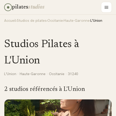
pilates
studios
Accueil
›
Studios de pilates
›
Occitanie
›
Haute-Garonne
›
L'Union
Studios Pilates à
L'Union
L'Union
·
Haute-Garonne
·
Occitanie
· 31240
2
studio
s
référencé
s
à
L'Union