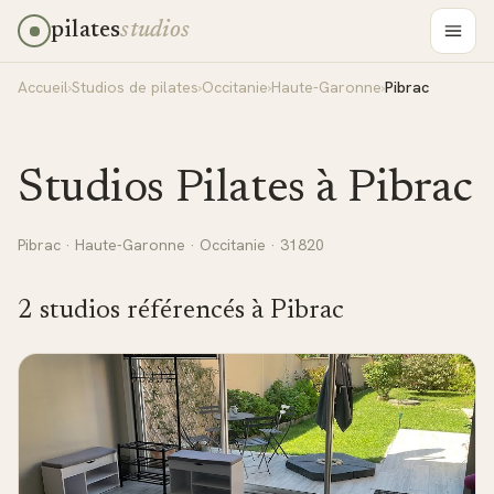
pilates
studios
Accueil
›
Studios de pilates
›
Occitanie
›
Haute-Garonne
›
Pibrac
Studios Pilates à
Pibrac
Pibrac
·
Haute-Garonne
·
Occitanie
· 31820
2
studio
s
référencé
s
à
Pibrac