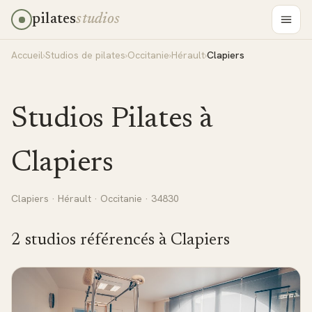
pilates
studios
Accueil
›
Studios de pilates
›
Occitanie
›
Hérault
›
Clapiers
Studios Pilates à
Clapiers
Clapiers
·
Hérault
·
Occitanie
· 34830
2
studio
s
référencé
s
à
Clapiers