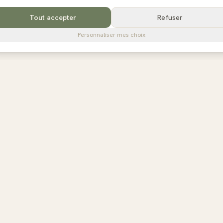
Tout accepter
Refuser
Personnaliser mes choix
R
POUR LES STUDIOS
s régions
Référencer mon studio
ance
Tarifs
-Rhône-Alpes
Espace propriétaire
Aquitaine