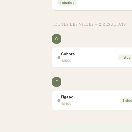
4
studio
s
TOUTES LES VILLES —
2
RÉSULTAT
S
C
Cahors
4
studi
46000
F
Figeac
1
stud
46100