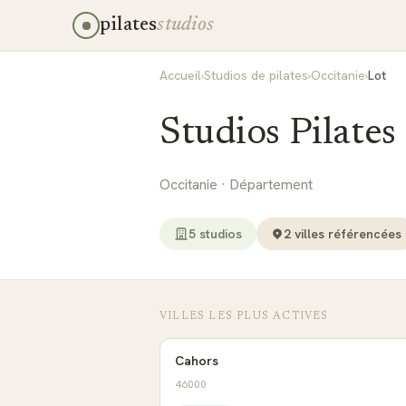
pilates
studios
Accueil
›
Studios de pilates
›
Occitanie
›
Lot
Studios Pilates
Occitanie
· Département
5
studio
s
2
ville
s
référencée
s
VILLES LES PLUS ACTIVES
Cahors
46000