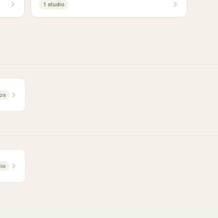
1
studio
o
s
io