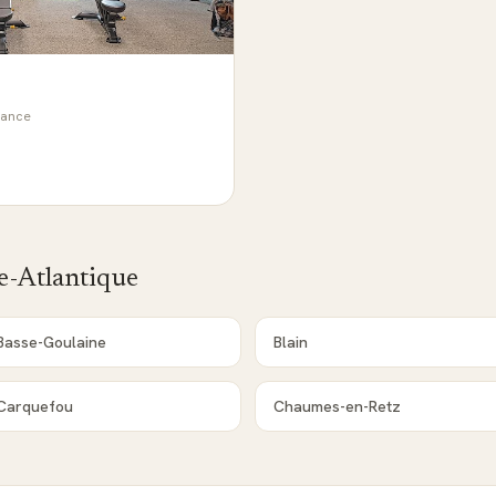
rance
e-Atlantique
Basse-Goulaine
Blain
Carquefou
Chaumes-en-Retz