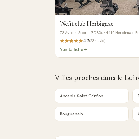
Wefit.club Herbignac
73 Av. des Sports (RD33), 44410 Herbignac, F
4.9
(
234
avis)
Voir la fiche
Villes proches dans le
Loir
Ancenis-Saint-Géréon
Bouguenais