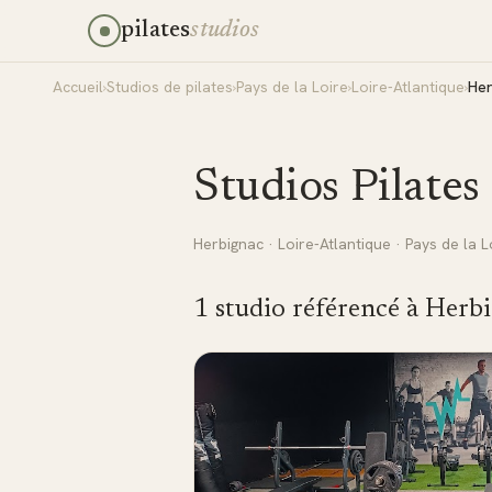
pilates
studios
Accueil
›
Studios de pilates
›
Pays de la Loire
›
Loire-Atlantique
›
Her
Studios Pilates
Herbignac
·
Loire-Atlantique
·
Pays de la L
1
studio
référencé
à
Herbi