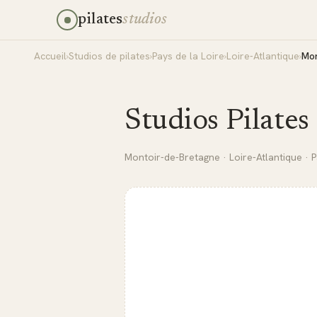
pilates
studios
Accueil
›
Studios de pilates
›
Pays de la Loire
›
Loire-Atlantique
›
Mon
Studios Pilates
Montoir-de-Bretagne
·
Loire-Atlantique
·
P