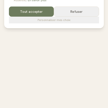
AdSense).
En savoir plus
Tout accepter
Refuser
Personnaliser mes choix
pilates
studios
L'annuaire de référence des studios de Pilates en France,
Belgique et au Royaume-Uni. Avis vérifiés, fiches détaillées,
réservation directe.