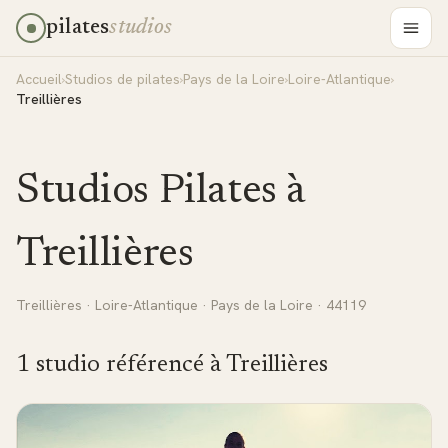
pilates
studios
Accueil
›
Studios de pilates
›
Pays de la Loire
›
Loire-Atlantique
›
Treillières
Studios Pilates à
Treillières
Treillières
·
Loire-Atlantique
·
Pays de la Loire
· 44119
1
studio
référencé
à
Treillières